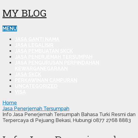
MY BLOG
MENU
JASA GANTI NAMA
JASA LEGALISIR
JASA PEMBUATAN SKCK
JASA PENERJEMAH TERSUMPAH
JASA PENGURUSAN PERPINDAHAN
KEWARGANEGARAAN
JASA SKCK
PERKAWINAN CAMPURAN
UNCATEGORIZED
VISA
Home
Jasa Penerjemah Tersumpah
Info Jasa Penerjemah Tersumpah Bahasa Turki Resmi dan
Terpercaya di Pejuang Bekasi, Hubungi 0877 2768 8883